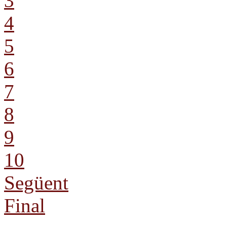
3
4
5
6
7
8
9
10
Següent
Final