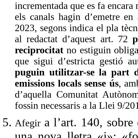
incrementada que es fa encara m
els canals hagin d’emetre en 
2023, segons indica el pla tèc
al redactat d’aquest art. 72
p
reciprocitat
no estiguin obliga
que sigui d’estricta gestió a
puguin utilitzar-se la part d
emissions locals sense ús
, am
d’aquella Comunitat Autònoma 
fossin necessaris a la Llei 9/2
a l’art. 140, sobre
Afegir
una nova lletra «i»: «f