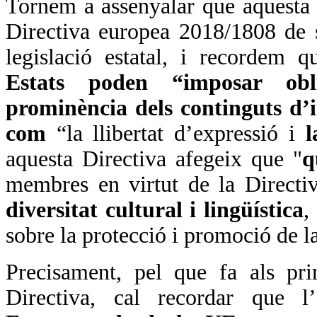
Tornem a assenyalar que aquesta f
Directiva europea 2018/1808 de 
legislació estatal, i recordem 
Estats poden “imposar obli
prominència dels continguts d’i
com
“la llibertat d’expressió i
l
aquesta
Directiva afegeix que "
q
membres en virtut de la Direct
diversitat cultural i lingüística
,
sobre la protecció i promoció de la
Precisament, pel que fa als pri
Directiva, cal
recordar que l