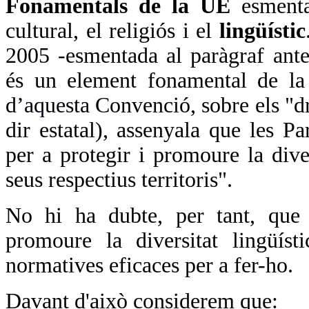
Fonamentals de la UE
esmenta 
cultural, el religiós i el
lingüístic
2005 -esmentada al paràgraf anter
és un element fonamental de la d
d
’aquesta
Convenció, sobre els "dr
dir estatal), assenyala que les P
per a protegir i promoure la diver
seus respectius territoris".
No hi ha dubte, per tant, que l
promoure la diversitat lingüíst
normatives eficaces per a fer-ho.
Davant d'això considerem que: