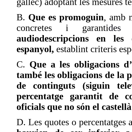
gallec) adoptant les mesures t
B.
Que es promoguin
, amb 
concretes i garanti
des
e
audiodescripcions en les d
espanyol,
establint criteris es
C.
Que a les obligacions d
també les obligacions de la p
de continguts (siguin tel
percentatge garantit de co
oficials que no són el castellà
D.
Les quotes o
percentatges a