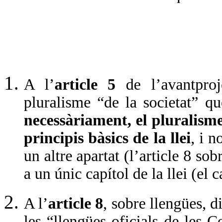
A l’
article 5
de l’avantpro
pluralisme “de la societat” 
necessàriament, el pluralisme
principis bàsics de la llei
,
i n
un altre apartat (l’article 8 so
a un únic capítol de la llei (el c
A l’
article 8
, sobre llengües, d
les “llengües oficials de les