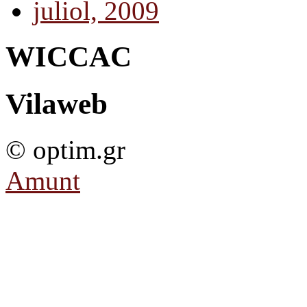
juliol, 2009
WICCAC
Vilaweb
© optim.gr
Amunt