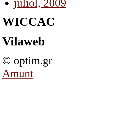
juliol, 2009
WICCAC
Vilaweb
© optim.gr
Amunt