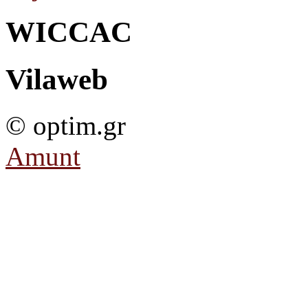
WICCAC
Vilaweb
© optim.gr
Amunt