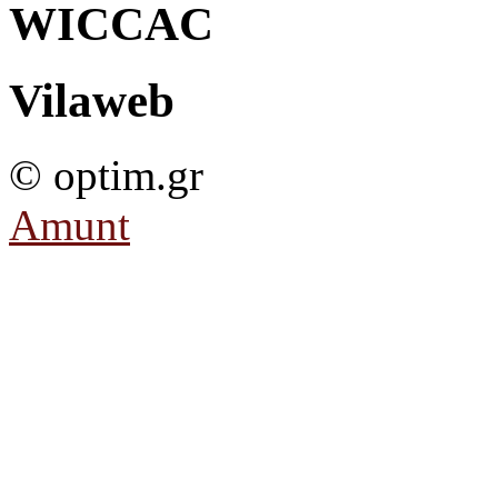
WICCAC
Vilaweb
© optim.gr
Amunt