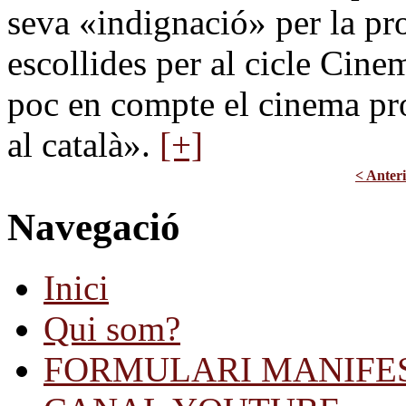
seva «indignació» per la pr
escollides per al cicle Cin
poc en compte el cinema pro
al català».
[+]
< Anter
Navegació
Inici
Qui som?
FORMULARI MANIFE