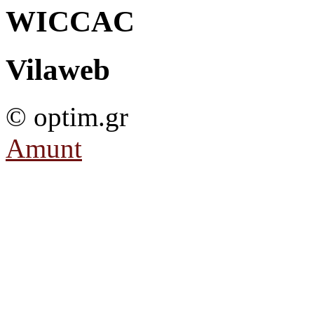
WICCAC
Vilaweb
© optim.gr
Amunt