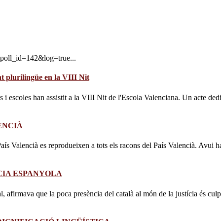
poll_id=142&log=true...
 plurilingüe en la VIII Nit
ts i escoles han assistit a la VIII Nit de l'Escola Valenciana. Un acte dedi
ENCIÀ
ís Valencià es reprodueixen a tots els racons del País Valencià. Avui ha
ÍCIA ESPANYOLA
l, afirmava que la poca presència del català al món de la justícia és cu