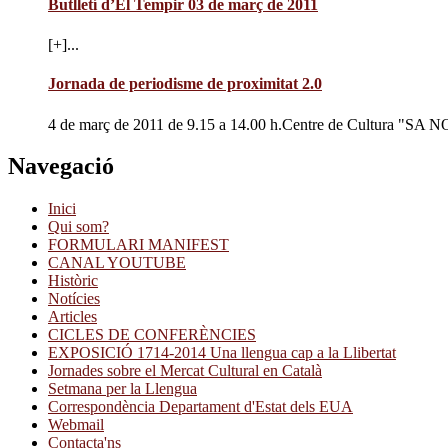
Butlletí d’El Tempir 03 de març de 2011
[+]...
Jornada de periodisme de proximitat 2.0
4 de març de 2011 de 9.15 a 14.00 h.Centre de Cultura "SA N
Navegació
Inici
Qui som?
FORMULARI MANIFEST
CANAL YOUTUBE
Històric
Notícies
Articles
CICLES DE CONFERÈNCIES
EXPOSICIÓ 1714-2014 Una llengua cap a la Llibertat
Jornades sobre el Mercat Cultural en Català
Setmana per la Llengua
Correspondència Departament d'Estat dels EUA
Webmail
Contacta'ns