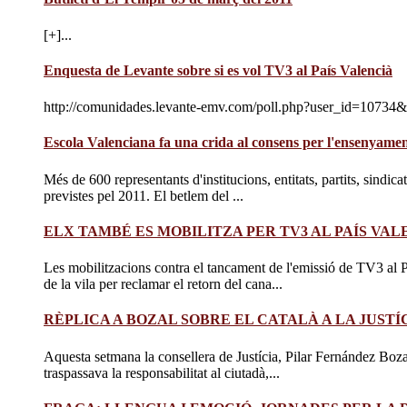
[+]...
Enquesta de Levante sobre si es vol TV3 al País Valencià
http://comunidades.levante-emv.com/poll.php?user_id=10734&
Escola Valenciana fa una crida al consens per l'ensenyament
Més de 600 representants d'institucions, entitats, partits, sindica
previstes pel 2011. El betlem del ...
ELX TAMBÉ ES MOBILITZA PER TV3 AL PAÍS VAL
Les mobilitzacions contra el tancament de l'emissió de TV3 al Pa
de la vila per reclamar el retorn del cana...
RÈPLICA A BOZAL SOBRE EL CATALÀ A LA JUST
Aquesta setmana la consellera de Justícia, Pilar Fernández Boza
traspassava la responsabilitat al ciutadà,...