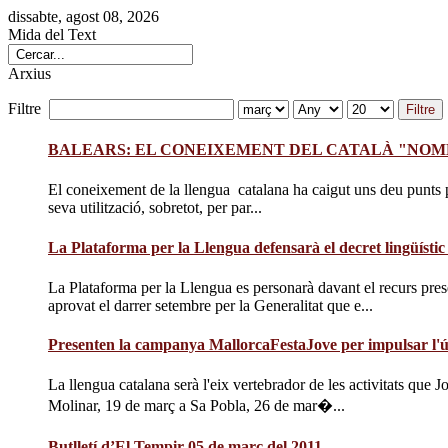
dissabte, agost 08, 2026
Mida del Text
Arxius
Filtre
Filtre
BALEARS: EL CONEIXEMENT DEL CATALÀ "NOMÉ
El coneixement de la llengua catalana ha caigut uns deu punts pe
seva utilització, sobretot, per par...
La Plataforma per la Llengua defensarà el decret lingüístic 
La Plataforma per la Llengua es personarà davant el recurs pres
aprovat el darrer setembre per la Generalitat que e...
Presenten la campanya MallorcaFestaJove per impulsar l'ús
La llengua catalana serà l'eix vertebrador de les activitats que
Molinar, 19 de març a Sa Pobla, 26 de mar�...
Butlletí d’El Tempir 05 de març del 2011