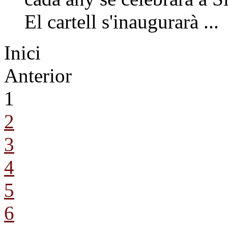
El cartell s'inaugurarà ...
Inici
Anterior
1
2
3
4
5
6