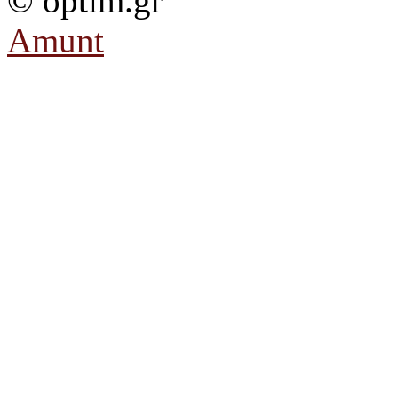
© optim.gr
Amunt