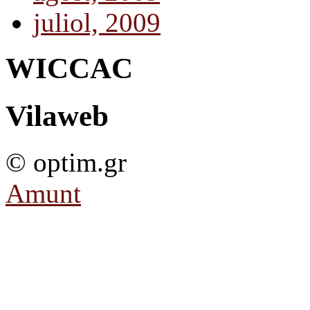
juliol, 2009
WICCAC
Vilaweb
© optim.gr
Amunt