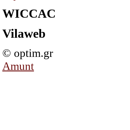
WICCAC
Vilaweb
© optim.gr
Amunt