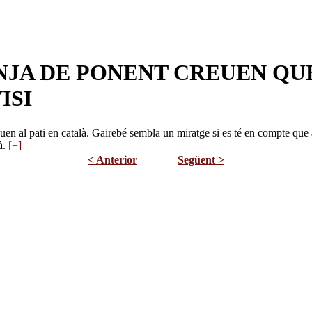
ANJA DE PONENT CREUEN QU
ISI
juguen al pati en català. Gairebé sembla un miratge si es té en compte qu
à.
[+]
< Anterior
Següent >