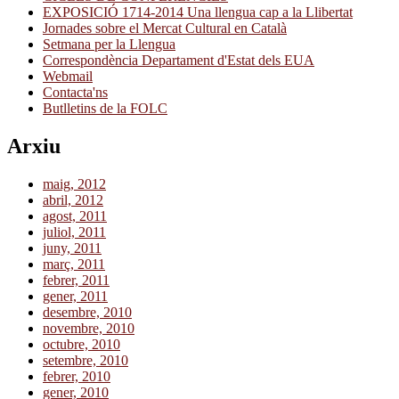
EXPOSICIÓ 1714-2014 Una llengua cap a la Llibertat
Jornades sobre el Mercat Cultural en Català
Setmana per la Llengua
Correspondència Departament d'Estat dels EUA
Webmail
Contacta'ns
Butlletins de la FOLC
Arxiu
maig, 2012
abril, 2012
agost, 2011
juliol, 2011
juny, 2011
març, 2011
febrer, 2011
gener, 2011
desembre, 2010
novembre, 2010
octubre, 2010
setembre, 2010
febrer, 2010
gener, 2010