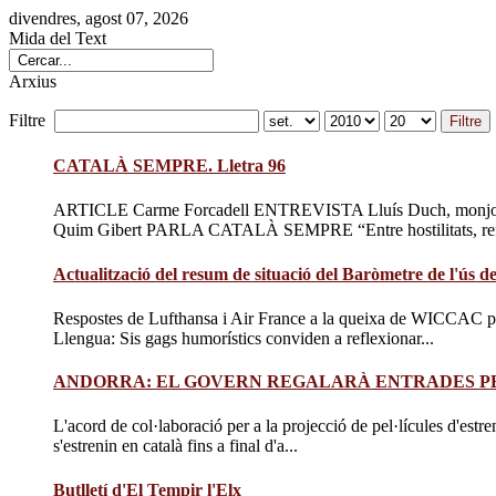
divendres, agost 07, 2026
Mida del Text
Arxius
Filtre
Filtre
CATALÀ SEMPRE. Lletra 96
ARTICLE Carme Forcadell ENTREVISTA Lluís Duch, monjo d
Quim Gibert PARLA CATALÀ SEMPRE “Entre hostilitats, ren
Actualització del resum de situació del Baròmetre de l'ús de
Respostes de Lufthansa i Air France a la queixa de WICCAC per 
Llengua: Sis gags humorístics conviden a reflexionar...
ANDORRA: EL GOVERN REGALARÀ ENTRADES P
L'acord de col·laboració per a la projecció de pel·lícules d'estr
s'estrenin en català fins a final d'a...
Butlletí d'El Tempir l'Elx