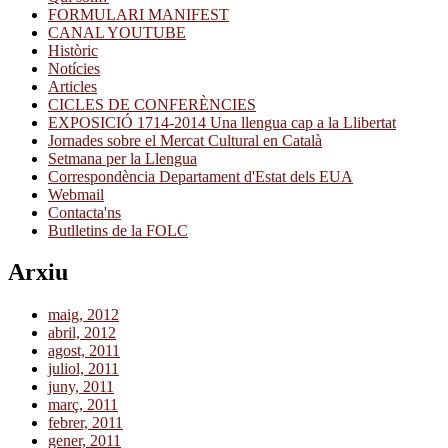
FORMULARI MANIFEST
CANAL YOUTUBE
Històric
Notícies
Articles
CICLES DE CONFERÈNCIES
EXPOSICIÓ 1714-2014 Una llengua cap a la Llibertat
Jornades sobre el Mercat Cultural en Català
Setmana per la Llengua
Correspondència Departament d'Estat dels EUA
Webmail
Contacta'ns
Butlletins de la FOLC
Arxiu
maig, 2012
abril, 2012
agost, 2011
juliol, 2011
juny, 2011
març, 2011
febrer, 2011
gener, 2011