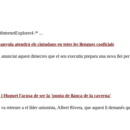
ternetExplorer4 /* ...
nyola atendrà els ciutadans en totes les llengues cooficials
nunciat aquest dimecres que el seu executiu prepara una nova llei per r
 i Huguet l'acusa de ser la 'punta de llança de la caverna'
a retreure a el líder unionista, Albert Rivera, que aquest li demanés que