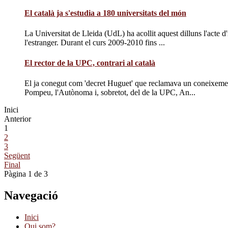
El català ja s'estudia a 180 universitats del món
La Universitat de Lleida (UdL) ha acollit aquest dilluns l'acte d
l'estranger. Durant el curs 2009-2010 fins ...
El rector de la UPC, contrari al català
El ja conegut com 'decret Huguet' que reclamava un coneixement d
Pompeu, l'Autònoma i, sobretot, del de la UPC, An...
Inici
Anterior
1
2
3
Següent
Final
Pàgina 1 de 3
Navegació
Inici
Qui som?