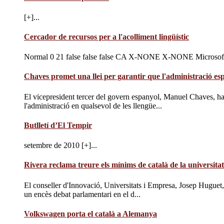
[+]...
Cercador de recursos per a l'acolliment lingüístic
Normal 0 21 false false false CA X-NONE X-NONE MicrosoftIn
Chaves promet una llei per garantir que l'administració espa
El vicepresident tercer del govern espanyol, Manuel Chaves, ha a
l'administració en qualsevol de les llengüe...
Butlletí d’El Tempir
setembre de 2010 [+]...
Rivera reclama treure els mínims de català de la universitat
El conseller d'Innovació, Universitats i Empresa, Josep Huguet, v
un encès debat parlamentari en el d...
Volkswagen porta el català a Alemanya