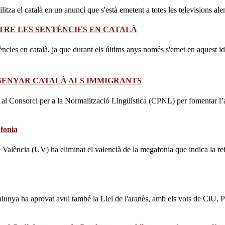
tza el català en un anunci que s'està emetent a totes les televisions ale
ETRE LES SENTÈNCIES EN CATALÀ
ntències en català, ja que durant els últims anys només s'emet en aquest idi
NSENYAR CATALÀ ALS IMMIGRANTS
al Consorci per a la Normalització Lingüística (CPNL) per fomentar l’ap
afonia
e València (UV) ha eliminat el valencià de la megafonia que indica la refe
talunya ha aprovat avui també la Llei de l'aranès, amb els vots de Ci