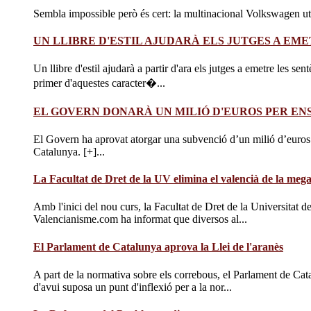
Sembla impossible però és cert: la multinacional Volkswagen utili
UN LLIBRE D'ESTIL AJUDARÀ ELS JUTGES A EM
Un llibre d'estil ajudarà a partir d'ara els jutges a emetre les se
primer d'aquestes caracter�...
EL GOVERN DONARÀ UN MILIÓ D'EUROS PER E
El Govern ha aprovat atorgar una subvenció d’un milió d’euros 
Catalunya. [+]...
La Facultat de Dret de la UV elimina el valencià de la meg
Amb l'inici del nou curs, la Facultat de Dret de la Universitat d
Valencianisme.com ha informat que diversos al...
El Parlament de Catalunya aprova la Llei de l'aranès
A part de la normativa sobre els correbous, el Parlament de Ca
d'avui suposa un punt d'inflexió per a la nor...