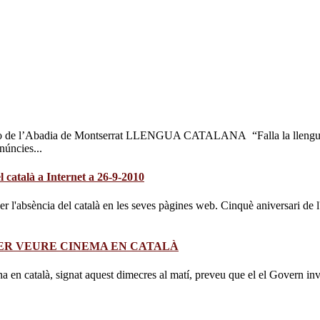
e l’Abadia de Montserrat LLENGUA CATALANA “Falla la llengua o 
úncies...
l català a Internet a 26-9-2010
l'absència del català en les seves pàgines web. Cinquè aniversari de l
ER VEURE CINEMA EN CATALÀ
ena en català, signat aquest dimecres al matí, preveu que el el Govern in