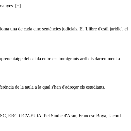
manyes. [+]...
oma una de cada cinc sentències judicials. El 'Llibre d'estil jurídic', el
renentatge del català entre els immigrants arribats darrerament a
rència de la taula a la qual s'han d'adreçar els estudiants.
U, PSC, ERC i ICV-EUiA. Pel Síndic d'Aran, Francesc Boya, l'acord