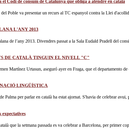
a el Codi de consum de Catalunya que obliga a atendre en català
del Poble va presentar un recurs al TC espanyol contra la Llei d'acollid
ANA L'ANY 2013
lana de l’any 2013. Divendres passat a la Sala Eudald Pradell del consist
 DE CATALÀ TINGUIN EL NIVELL "C"
rmen Martínez Urtasun, aseguró ayer en Fraga, que el departamento de 
INACIÓ LINGÜÍSTICA
t de Palma per parlar en català ha estat ajornat. S'havia de celebrar avui
s expectatives
talà que la setmana passada es va celebrar a Barcelona, per primer cop a