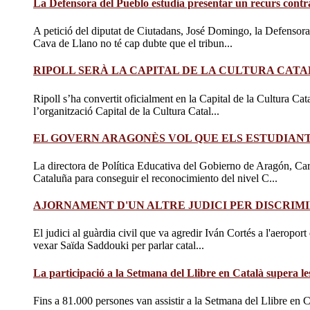
La Defensora del Pueblo estudia presentar un recurs contr
A petició del diputat de Ciutadans, José Domingo, la Defensora 
Cava de Llano no té cap dubte que el tribun...
RIPOLL SERÀ LA CAPITAL DE LA CULTURA CATAL
Ripoll s’ha convertit oficialment en la Capital de la Cultura Cata
l’organització Capital de la Cultura Catal...
EL GOVERN ARAGONÈS VOL QUE ELS ESTUDIANTS
La directora de Política Educativa del Gobierno de Aragón, Ca
Cataluña para conseguir el reconocimiento del nivel C...
AJORNAMENT D'UN ALTRE JUDICI PER DISCRIM
El judici al guàrdia civil que va agredir Iván Cortés a l'aeropor
vexar Saïda Saddouki per parlar catal...
La participació a la Setmana del Llibre en Català supera le
Fins a 81.000 persones van assistir a la Setmana del Llibre en Ca