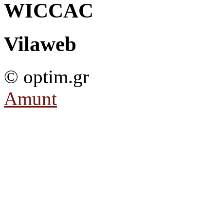
WICCAC
Vilaweb
© optim.gr
Amunt