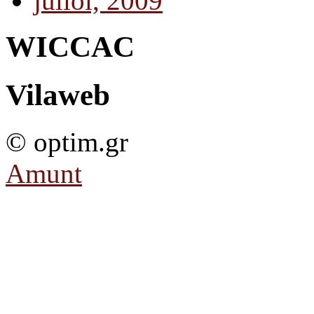
juliol, 2009
WICCAC
Vilaweb
© optim.gr
Amunt