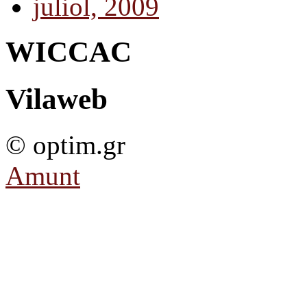
juliol, 2009
WICCAC
Vilaweb
© optim.gr
Amunt