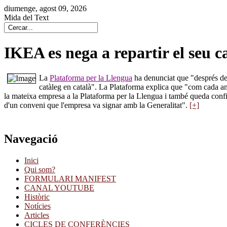
diumenge, agost 09, 2026
Mida del Text
IKEA es nega a repartir el seu ca
La
Plataforma per la Llengua
ha denunciat que "després de 
catàleg en català". La Plataforma explica que "com cada any
la mateixa empresa a la Plataforma per la Llengua i també queda conf
d'un conveni que l'empresa va signar amb la Generalitat".
[+]
Navegació
Inici
Qui som?
FORMULARI MANIFEST
CANAL YOUTUBE
Històric
Notícies
Articles
CICLES DE CONFERÈNCIES