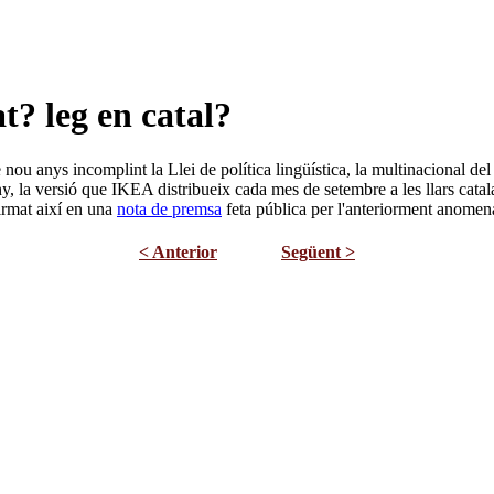
t? leg en catal?
nou anys incomplint la Llei de política lingüística, la multinacional de
, la versió que IKEA distribueix cada mes de setembre a les llars catal
irmat així en una
nota de premsa
feta pública per l'anteriorment anom
< Anterior
Següent >