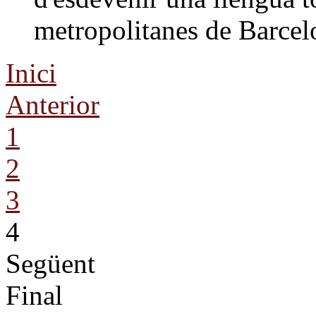
metropolitanes de Barcelo
Inici
Anterior
1
2
3
4
Següent
Final