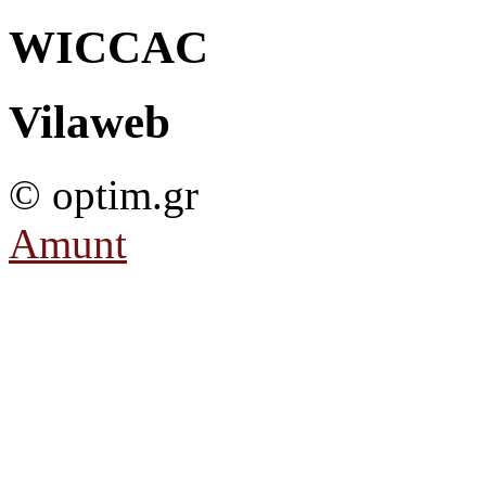
WICCAC
Vilaweb
© optim.gr
Amunt